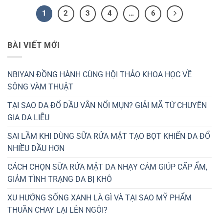
1
2
3
4
…
6
BÀI VIẾT MỚI
NBIYAN ĐỒNG HÀNH CÙNG HỘI THẢO KHOA HỌC VỀ
SÔNG VÀM THUẬT
TẠI SAO DA ĐỔ DẦU VẪN NỔI MỤN? GIẢI MÃ TỪ CHUYÊN
GIA DA LIỄU
SAI LẦM KHI DÙNG SỮA RỬA MẶT TẠO BỌT KHIẾN DA ĐỔ
NHIỀU DẦU HƠN
CÁCH CHỌN SỮA RỬA MẶT DA NHẠY CẢM GIÚP CẤP ẨM,
GIẢM TÌNH TRẠNG DA BỊ KHÔ
XU HƯỚNG SỐNG XANH LÀ GÌ VÀ TẠI SAO MỸ PHẨM
THUẦN CHAY LẠI LÊN NGÔI?