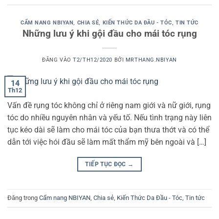
CẨM NANG NBIYAN
,
CHIA SẺ
,
KIẾN THỨC DA ĐẦU - TÓC
,
TIN TỨC
Những lưu ý khi gội đầu cho mái tóc rụng
ĐĂNG VÀO
T2/TH12/2020
BỞI
MRTHANG.NBIYAN
14
Th12
Vấn đề rụng tóc không chỉ ở riêng nam giới và nữ giới, rụng
tóc do nhiều nguyên nhân và yếu tố. Nếu tình trạng này liên
tục kéo dài sẽ làm cho mái tóc của bạn thưa thớt và có thể
dẫn tới việc hói đầu sẽ làm mất thẩm mỹ bên ngoài và […]
TIẾP TỤC ĐỌC
→
Đăng trong
Cẩm nang NBIYAN
,
Chia sẻ
,
Kiến Thức Da Đầu - Tóc
,
Tin tức