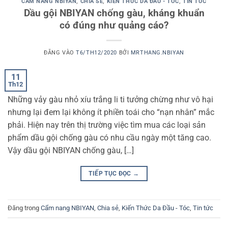
CẨM NANG NBIYAN
,
CHIA SẺ
,
KIẾN THỨC DA ĐẦU - TÓC
,
TIN TỨC
Dầu gội NBIYAN chống gàu, kháng khuẩn
có đúng như quảng cáo?
ĐĂNG VÀO
T6/TH12/2020
BỞI
MRTHANG.NBIYAN
11
Th12
Những vảy gàu nhỏ xíu trắng li ti tưởng chừng như vô hại
nhưng lại đem lại không ít phiền toái cho “nạn nhân” mắc
phải. Hiện nay trên thị trường việc tìm mua các loại sản
phẩm dầu gội chống gàu có nhu cầu ngày một tăng cao.
Vậy dầu gội NBIYAN chống gàu, […]
TIẾP TỤC ĐỌC
→
Đăng trong
Cẩm nang NBIYAN
,
Chia sẻ
,
Kiến Thức Da Đầu - Tóc
,
Tin tức