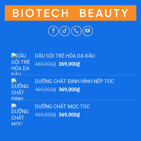
DẦU GỘI TRẺ HÓA DA ĐẦU
Giá
Giá
469,000
₫
369,000
₫
gốc
hiện
là:
tại
DƯỠNG CHẤT ĐỊNH HÌNH NẾP TÓC
469,000₫.
là:
Giá
Giá
469,000
₫
369,000
₫
369,000₫.
gốc
hiện
là:
tại
DƯỠNG CHẤT MỌC TÓC
469,000₫.
là:
Giá
Giá
469,000
₫
369,000
₫
369,000₫.
gốc
hiện
là:
tại
469,000₫.
là:
369,000₫.