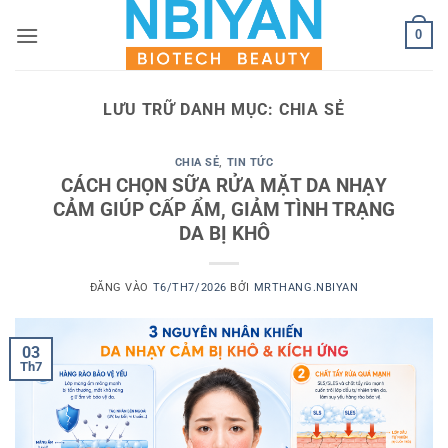
Bỏ
0
qua
nội
dung
LƯU TRỮ DANH MỤC:
CHIA SẺ
CHIA SẺ
,
TIN TỨC
CÁCH CHỌN SỮA RỬA MẶT DA NHẠY
CẢM GIÚP CẤP ẨM, GIẢM TÌNH TRẠNG
DA BỊ KHÔ
ĐĂNG VÀO
T6/TH7/2026
BỞI
MRTHANG.NBIYAN
03
Th7