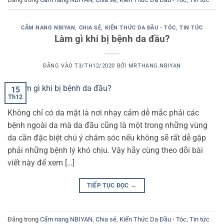
CẨM NANG NBIYAN
,
CHIA SẺ
,
KIẾN THỨC DA ĐẦU - TÓC
,
TIN TỨC
Làm gì khi bị bệnh da đầu?
ĐĂNG VÀO
T3/TH12/2020
BỞI
MRTHANG.NBIYAN
15
Th12
Không chỉ có da mặt là nơi nhạy cảm dễ mắc phải các
bệnh ngoài da mà da đầu cũng là một trong những vùng
da cần đặc biệt chú ý chăm sóc nếu không sẽ rất dễ gặp
phải những bệnh lý khó chịu. Vậy hãy cùng theo dõi bài
viết này để xem […]
TIẾP TỤC ĐỌC
→
Đăng trong
Cẩm nang NBIYAN
,
Chia sẻ
,
Kiến Thức Da Đầu - Tóc
,
Tin tức