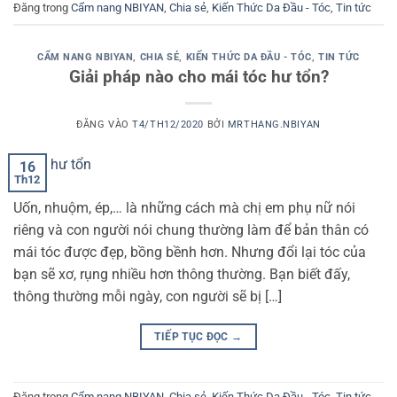
Đăng trong
Cẩm nang NBIYAN
,
Chia sẻ
,
Kiến Thức Da Đầu - Tóc
,
Tin tức
CẨM NANG NBIYAN
,
CHIA SẺ
,
KIẾN THỨC DA ĐẦU - TÓC
,
TIN TỨC
Giải pháp nào cho mái tóc hư tổn?
ĐĂNG VÀO
T4/TH12/2020
BỞI
MRTHANG.NBIYAN
16
Th12
Uốn, nhuộm, ép,… là những cách mà chị em phụ nữ nói
riêng và con người nói chung thường làm để bản thân có
mái tóc được đẹp, bồng bềnh hơn. Nhưng đổi lại tóc của
bạn sẽ xơ, rụng nhiều hơn thông thường. Bạn biết đấy,
thông thường mỗi ngày, con người sẽ bị […]
TIẾP TỤC ĐỌC
→
Đăng trong
Cẩm nang NBIYAN
,
Chia sẻ
,
Kiến Thức Da Đầu - Tóc
,
Tin tức