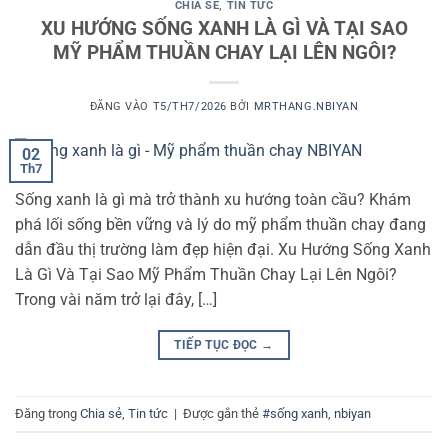
CHIA SẺ
,
TIN TỨC
XU HƯỚNG SỐNG XANH LÀ GÌ VÀ TẠI SAO
MỸ PHẨM THUẦN CHAY LẠI LÊN NGÔI?
ĐĂNG VÀO
T5/TH7/2026
BỞI
MRTHANG.NBIYAN
02
Th7
Sống xanh là gì mà trở thành xu hướng toàn cầu? Khám
phá lối sống bền vững và lý do mỹ phẩm thuần chay đang
dẫn đầu thị trường làm đẹp hiện đại. Xu Hướng Sống Xanh
Là Gì Và Tại Sao Mỹ Phẩm Thuần Chay Lại Lên Ngôi?
Trong vài năm trở lại đây, […]
TIẾP TỤC ĐỌC
→
Đăng trong
Chia sẻ
,
Tin tức
|
Được gắn thẻ
#sống xanh
,
nbiyan