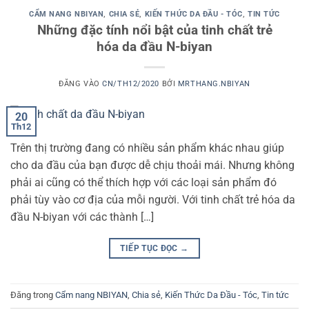
CẨM NANG NBIYAN
,
CHIA SẺ
,
KIẾN THỨC DA ĐẦU - TÓC
,
TIN TỨC
Những đặc tính nổi bật của tinh chất trẻ
hóa da đầu N-biyan
ĐĂNG VÀO
CN/TH12/2020
BỞI
MRTHANG.NBIYAN
20
Th12
Trên thị trường đang có nhiều sản phẩm khác nhau giúp
cho da đầu của bạn được dễ chịu thoải mái. Nhưng không
phải ai cũng có thể thích hợp với các loại sản phẩm đó
phải tùy vào cơ địa của mỗi người. Với tinh chất trẻ hóa da
đầu N-biyan với các thành […]
TIẾP TỤC ĐỌC
→
Đăng trong
Cẩm nang NBIYAN
,
Chia sẻ
,
Kiến Thức Da Đầu - Tóc
,
Tin tức