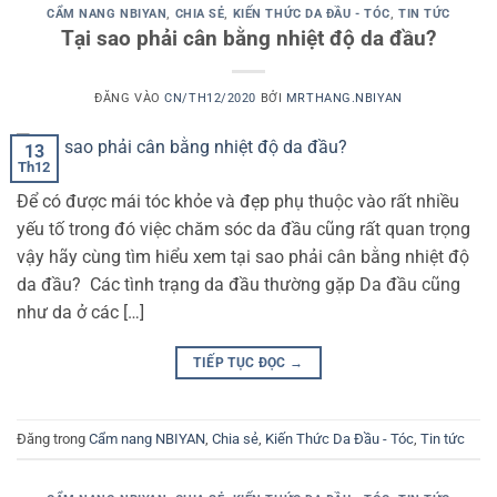
CẨM NANG NBIYAN
,
CHIA SẺ
,
KIẾN THỨC DA ĐẦU - TÓC
,
TIN TỨC
Tại sao phải cân bằng nhiệt độ da đầu?
ĐĂNG VÀO
CN/TH12/2020
BỞI
MRTHANG.NBIYAN
13
Th12
Để có được mái tóc khỏe và đẹp phụ thuộc vào rất nhiều
yếu tố trong đó việc chăm sóc da đầu cũng rất quan trọng
vậy hãy cùng tìm hiểu xem tại sao phải cân bằng nhiệt độ
da đầu? Các tình trạng da đầu thường gặp Da đầu cũng
như da ở các […]
TIẾP TỤC ĐỌC
→
Đăng trong
Cẩm nang NBIYAN
,
Chia sẻ
,
Kiến Thức Da Đầu - Tóc
,
Tin tức