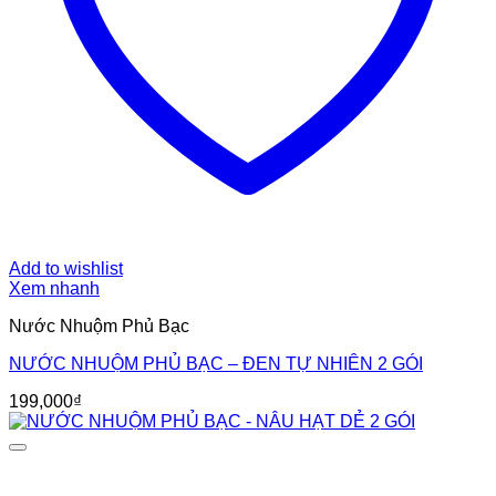
Add to wishlist
Xem nhanh
Nước Nhuộm Phủ Bạc
NƯỚC NHUỘM PHỦ BẠC – ĐEN TỰ NHIÊN 2 GÓI
199,000
₫