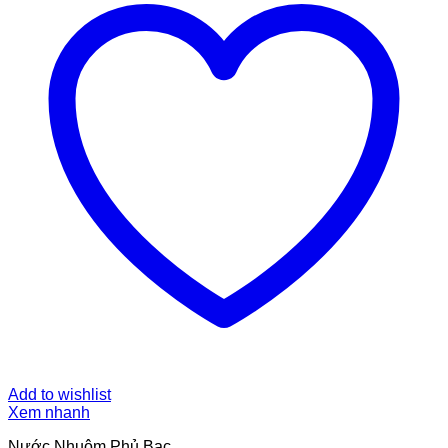
Add to wishlist
Xem nhanh
Nước Nhuộm Phủ Bạc