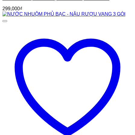
299,000
₫