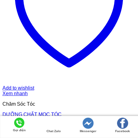
Add to wishlist
Xem nhanh
Chăm Sóc Tóc
DƯỠNG CHẤT MỌC TÓC
1,450,000
₫
Gọi điện
Chat Zalo
Messenger
Facebook