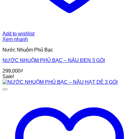
Add to wishlist
Xem nhanh
Nước Nhuộm Phủ Bạc
NƯỚC NHUỘM PHỦ BẠC – NÂU ĐEN 3 GÓI
299,000
₫
Sale!