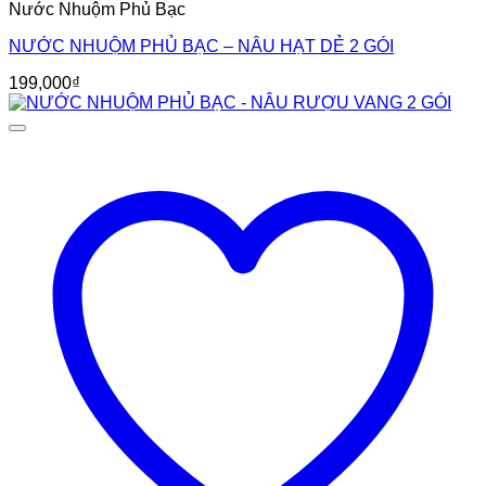
Nước Nhuộm Phủ Bạc
NƯỚC NHUỘM PHỦ BẠC – NÂU HẠT DẺ 2 GÓI
199,000
₫