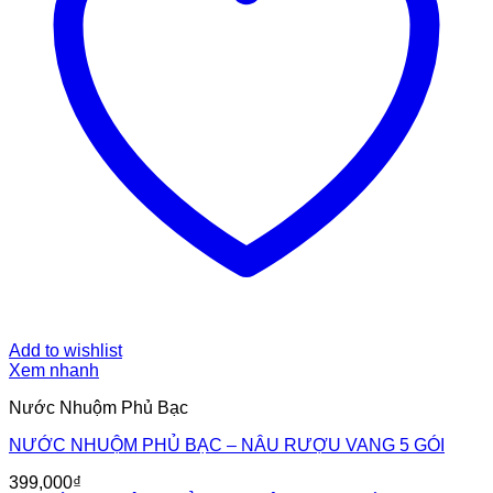
Add to wishlist
Xem nhanh
Nước Nhuộm Phủ Bạc
NƯỚC NHUỘM PHỦ BẠC – NÂU RƯỢU VANG 5 GÓI
399,000
₫