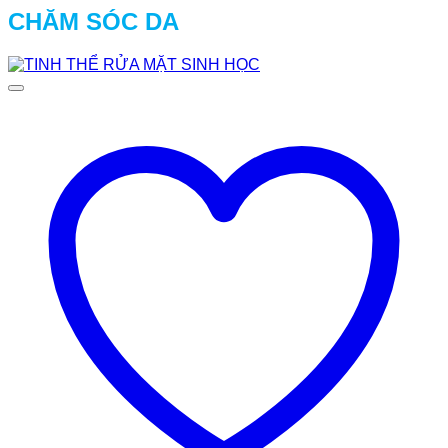
là:
tại
CHĂM SÓC DA
329,000₫.
là:
269,000₫.