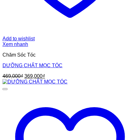
Add to wishlist
Xem nhanh
Chăm Sóc Tóc
DƯỠNG CHẤT MỌC TÓC
Giá
Giá
469,000
₫
369,000
₫
gốc
hiện
là:
tại
469,000₫.
là:
369,000₫.