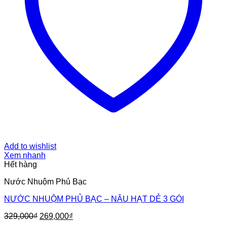
Add to wishlist
Xem nhanh
Hết hàng
Nước Nhuộm Phủ Bạc
NƯỚC NHUỘM PHỦ BẠC – NÂU HẠT DẺ 3 GÓI
Giá
Giá
329,000
₫
269,000
₫
gốc
hiện