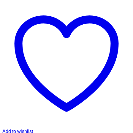
Add to wishlist