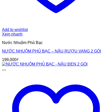
Add to wishlist
Xem nhanh
Nước Nhuộm Phủ Bạc
NƯỚC NHUỘM PHỦ BẠC – NÂU RƯỢU VANG 2 GÓI
199,000
₫