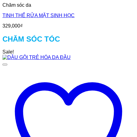
Chăm sóc da
TINH THỂ RỬA MẶT SINH HỌC
329,000
₫
CHĂM SÓC TÓC
Sale!