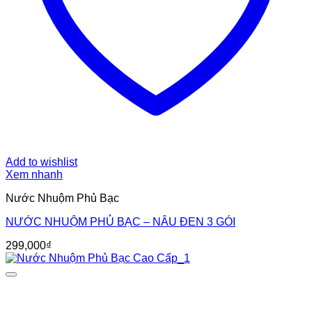
Add to wishlist
Xem nhanh
Nước Nhuộm Phủ Bạc
NƯỚC NHUỘM PHỦ BẠC – NÂU ĐEN 3 GÓI
299,000
₫