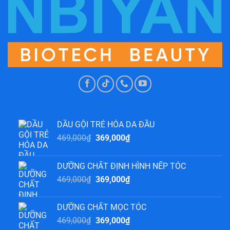
DẦU GỘI TRẺ HÓA DA ĐẦU
Giá
Giá
469,000
₫
369,000
₫
gốc
hiện
là:
tại
DƯỠNG CHẤT ĐỊNH HÌNH NẾP TÓC
469,000₫.
là:
Giá
Giá
469,000
₫
369,000
₫
369,000₫.
gốc
hiện
là:
tại
DƯỠNG CHẤT MỌC TÓC
469,000₫.
là:
Giá
Giá
469,000
₫
369,000
₫
369,000₫.