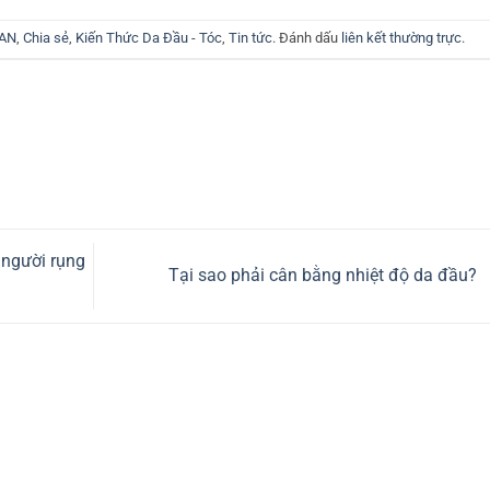
YAN
,
Chia sẻ
,
Kiến Thức Da Đầu - Tóc
,
Tin tức
. Đánh dấu
liên kết thường trực
.
người rụng
Tại sao phải cân bằng nhiệt độ da đầu?