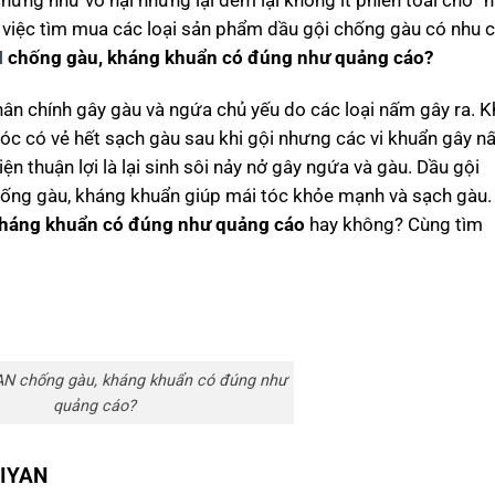
chừng như vô hại nhưng lại đem lại không ít phiền toái cho “
g việc tìm mua các loại sản phẩm dầu gội chống gàu có nhu 
N
chống gàu, kháng khuẩn có đúng như quảng cáo?
ân chính gây gàu và ngứa chủ yếu do các loại nấm gây ra. K
tóc có vẻ hết sạch gàu sau khi gội nhưng các vi khuẩn gây 
iện thuận lợi là lại sinh sôi nảy nở gây ngứa và gàu. Dầu gội
ống gàu, kháng khuẩn giúp mái tóc khỏe mạnh và sạch gàu.
kháng khuẩn có đúng như quảng cáo
hay không? Cùng tìm
AN chống gàu, kháng khuẩn có đúng như
quảng cáo?
BIYAN