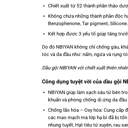
Chiết xuất từ 52 thành phần thảo dược
Không chứa những thành phần độc hại
Benzophenone, Tar pigment, Silicone.
Kết hợp được 3 yếu tố giúp tăng trưở
Do đó NBIYAN không chỉ chống gàu, khán
tóc và da đầu như: nấm, ngứa và rụng tóc
Dầu gội NBIYAN với chiết xuất thiên nhiên
Công dụng tuyệt vời của dầu gội 
NBIYAN giúp làm sạch sâu từ bên tro
khuẩn và phòng chống dị ứng da đầu d
Chống lão hóa – Oxy hóa: Cung cấp đầ
các mao mạch mà lớp hạ bì đã bị tổn
nhung tuyết, Hạt tiêu tứ xuyên, rau s