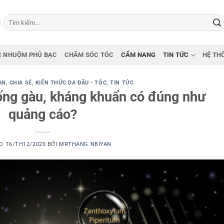
Tìm
kiếm:
 NHUỘM PHỦ BẠC
CHĂM SÓC TÓC
CẨM NANG
TIN TỨC
HỆ TH
AN
,
CHIA SẺ
,
KIẾN THỨC DA ĐẦU - TÓC
,
TIN TỨC
ng gàu, kháng khuẩn có đúng như
quảng cáo?
ÀO
T6/TH12/2020
BỞI
MRTHANG.NBIYAN