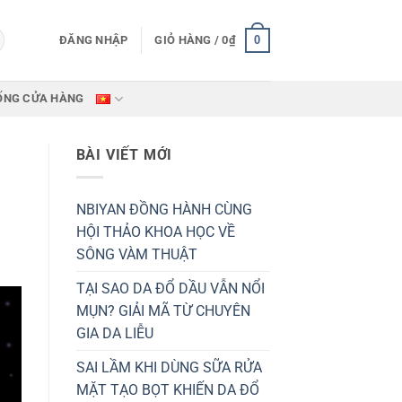
0
ĐĂNG NHẬP
GIỎ HÀNG /
0
₫
ỐNG CỬA HÀNG
BÀI VIẾT MỚI
NBIYAN ĐỒNG HÀNH CÙNG
HỘI THẢO KHOA HỌC VỀ
SÔNG VÀM THUẬT
TẠI SAO DA ĐỔ DẦU VẪN NỔI
MỤN? GIẢI MÃ TỪ CHUYÊN
GIA DA LIỄU
SAI LẦM KHI DÙNG SỮA RỬA
MẶT TẠO BỌT KHIẾN DA ĐỔ