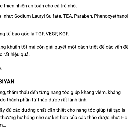
 thiên nhiên an toàn cho cả trẻ nhỏ.
 như: Sodium Lauryl Sulfate, TEA, Paraben, Phenoxyethanol
ng tế bào gốc là TGF, VEGF, KGF.
g khuẩn tốt mà còn giải quyết một cách triệt để các vấn đề
 rất hiệu quả.
.
NBIYAN
ng, thẩm thấu đến từng nang tóc giúp kháng viêm, kháng
o thành phần từ thảo dược rất lành tính.
y đủ các dưỡng chất cần thiết cho nang tóc giúp tái tạo lại
 thương hư hỏng nhờ sự kết hợp của các thảo dược như: Ho
am…