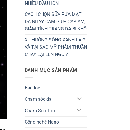
NHIỀU DẦU HƠN
CÁCH CHỌN SỮA RỬA MẶT
DA NHẠY CẢM GIÚP CẤP ẨM,
GIẢM TÌNH TRẠNG DA BỊ KHÔ
XU HƯỚNG SỐNG XANH LÀ GÌ
VÀ TẠI SAO MỸ PHẨM THUẦN
CHAY LẠI LÊN NGÔI?
DANH MỤC SẢN PHẨM
Bạc tóc
Chăm sóc da
Chăm Sóc Tóc
Công nghệ Nano