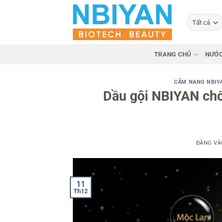
Bỏ
qua
nội
dung
TRANG CHỦ
NƯỚC
CẨM NANG NBIY
Dầu gội NBIYAN chố
ĐĂNG V
11
Th12