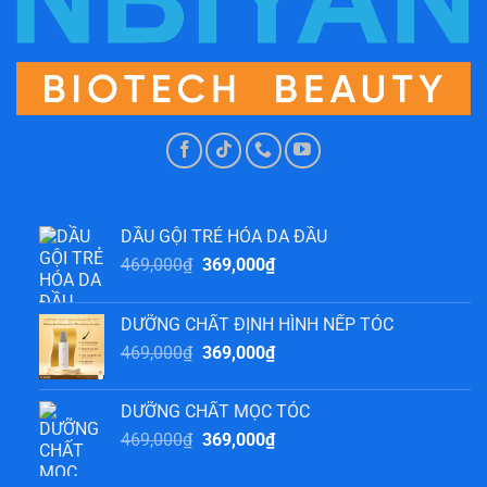
DẦU GỘI TRẺ HÓA DA ĐẦU
Giá
Giá
469,000
₫
369,000
₫
gốc
hiện
là:
tại
DƯỠNG CHẤT ĐỊNH HÌNH NẾP TÓC
469,000₫.
là:
Giá
Giá
469,000
₫
369,000
₫
369,000₫.
gốc
hiện
là:
tại
DƯỠNG CHẤT MỌC TÓC
469,000₫.
là:
Giá
Giá
469,000
₫
369,000
₫
369,000₫.
gốc
hiện
là:
tại