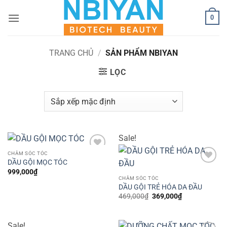
Bỏ
0
qua
nội
dung
TRANG CHỦ
/
SẢN PHẨM NBIYAN
LỌC
Sale!
CHĂM SÓC TÓC
Add to
DẦU GỘI MỌC TÓC
wishlist
Add to
999,000
₫
wishlist
CHĂM SÓC TÓC
DẦU GỘI TRẺ HÓA DA ĐẦU
Giá
Giá
469,000
₫
369,000
₫
gốc
hiện
là:
tại
469,000₫.
là:
369,000₫.
Sale!