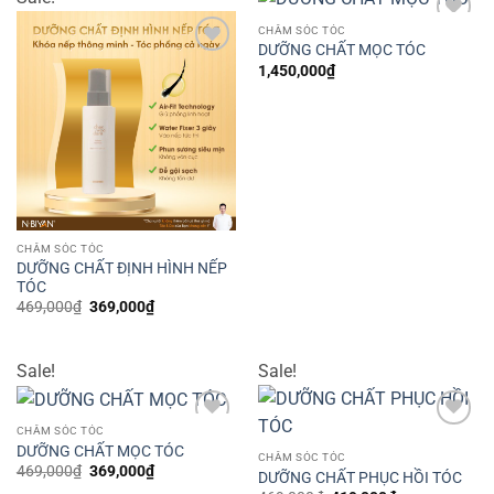
CHĂM SÓC TÓC
Add to
DƯỠNG CHẤT MỌC TÓC
wishlist
Add to
1,450,000
₫
wishlist
CHĂM SÓC TÓC
DƯỠNG CHẤT ĐỊNH HÌNH NẾP
TÓC
Giá
Giá
469,000
₫
369,000
₫
gốc
hiện
là:
tại
469,000₫.
là:
369,000₫.
Sale!
Sale!
CHĂM SÓC TÓC
Add to
Add to
DƯỠNG CHẤT MỌC TÓC
wishlist
wishlist
CHĂM SÓC TÓC
Giá
Giá
469,000
₫
369,000
₫
DƯỠNG CHẤT PHỤC HỒI TÓC
gốc
hiện