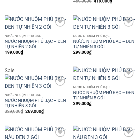
Giá
Giá
469,000
₫
419,000
₫
là:
tại
gốc
hiện
469,000₫.
là:
là:
tại
369,000₫.
469,000₫.
là:
419,000₫.
Add to
Add to
wishlist
wishlist
NƯỚC NHUỘM PHỦ BẠC
NƯỚC NHUỘM PHỦ BẠC
NƯỚC NHUỘM PHỦ BẠC – ĐEN
NƯỚC NHUỘM PHỦ BẠC – ĐEN
TỰ NHIÊN 2 GÓI
TỰ NHIÊN 3 GÓI
199,000
₫
299,000
₫
Sale!
Add to
wishlist
NƯỚC NHUỘM PHỦ BẠC
Add to
NƯỚC NHUỘM PHỦ BẠC – ĐEN
wishlist
NƯỚC NHUỘM PHỦ BẠC
TỰ NHIÊN 5 GÓI
NƯỚC NHUỘM PHỦ BẠC – ĐEN
399,000
₫
TỰ NHIÊN 3 GÓI
Giá
Giá
329,000
₫
269,000
₫
gốc
hiện
là:
tại
329,000₫.
là:
269,000₫.