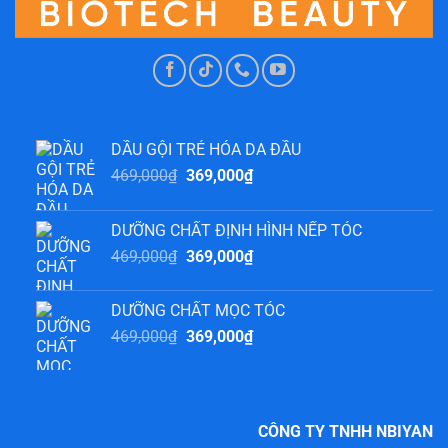
DẦU GỘI TRẺ HÓA DA ĐẦU
Giá
Giá
469,000
₫
369,000
₫
gốc
hiện
là:
tại
DƯỠNG CHẤT ĐỊNH HÌNH NẾP TÓC
469,000₫.
là:
Giá
Giá
469,000
₫
369,000
₫
369,000₫.
gốc
hiện
là:
tại
DƯỠNG CHẤT MỌC TÓC
469,000₫.
là:
Giá
Giá
469,000
₫
369,000
₫
369,000₫.
gốc
hiện
là:
tại
469,000₫.
là:
369,000₫.
CÔNG TY TNHH NBIYAN