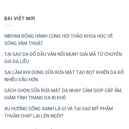
BÀI VIẾT MỚI
NBIYAN ĐỒNG HÀNH CÙNG HỘI THẢO KHOA HỌC VỀ
SÔNG VÀM THUẬT
TẠI SAO DA ĐỔ DẦU VẪN NỔI MỤN? GIẢI MÃ TỪ CHUYÊN
GIA DA LIỄU
SAI LẦM KHI DÙNG SỮA RỬA MẶT TẠO BỌT KHIẾN DA ĐỔ
NHIỀU DẦU HƠN
CÁCH CHỌN SỮA RỬA MẶT DA NHẠY CẢM GIÚP CẤP ẨM,
GIẢM TÌNH TRẠNG DA BỊ KHÔ
XU HƯỚNG SỐNG XANH LÀ GÌ VÀ TẠI SAO MỸ PHẨM
THUẦN CHAY LẠI LÊN NGÔI?