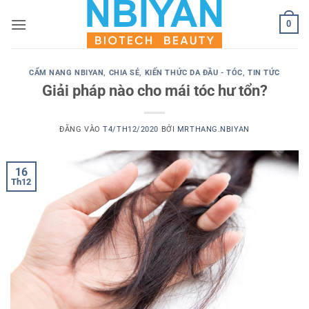
Bỏ
0
qua
nội
dung
CẨM NANG NBIYAN
,
CHIA SẺ
,
KIẾN THỨC DA ĐẦU - TÓC
,
TIN TỨC
Giải pháp nào cho mái tóc hư tổn?
ĐĂNG VÀO
T4/TH12/2020
BỞI
MRTHANG.NBIYAN
16
Th12