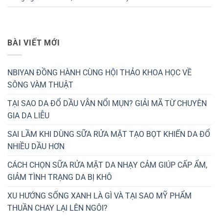
BÀI VIẾT MỚI
NBIYAN ĐỒNG HÀNH CÙNG HỘI THẢO KHOA HỌC VỀ
SÔNG VÀM THUẬT
TẠI SAO DA ĐỔ DẦU VẪN NỔI MỤN? GIẢI MÃ TỪ CHUYÊN
GIA DA LIỄU
SAI LẦM KHI DÙNG SỮA RỬA MẶT TẠO BỌT KHIẾN DA ĐỔ
NHIỀU DẦU HƠN
CÁCH CHỌN SỮA RỬA MẶT DA NHẠY CẢM GIÚP CẤP ẨM,
GIẢM TÌNH TRẠNG DA BỊ KHÔ
XU HƯỚNG SỐNG XANH LÀ GÌ VÀ TẠI SAO MỸ PHẨM
THUẦN CHAY LẠI LÊN NGÔI?