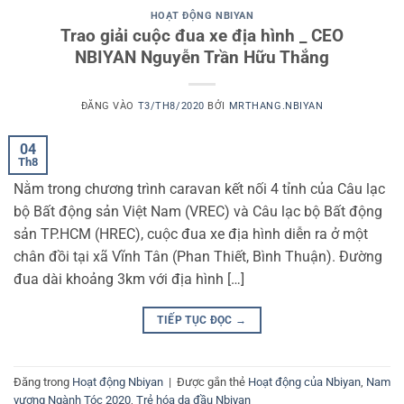
HOẠT ĐỘNG NBIYAN
Trao giải cuộc đua xe địa hình _ CEO
NBIYAN Nguyễn Trần Hữu Thắng
ĐĂNG VÀO
T3/TH8/2020
BỞI
MRTHANG.NBIYAN
04
Th8
Nằm trong chương trình caravan kết nối 4 tỉnh của Câu lạc
bộ Bất động sản Việt Nam (VREC) và Câu lạc bộ Bất động
sản TP.HCM (HREC), cuộc đua xe địa hình diễn ra ở một
chân đồi tại xã Vĩnh Tân (Phan Thiết, Bình Thuận). Đường
đua dài khoảng 3km với địa hình […]
TIẾP TỤC ĐỌC
→
Đăng trong
Hoạt động Nbiyan
|
Được gắn thẻ
Hoạt động của Nbiyan
,
Nam
vương Ngành Tóc 2020
,
Trẻ hóa da đầu Nbiyan