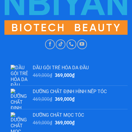
DẦU GỘI TRẺ HÓA DA ĐẦU
Giá
Giá
469,000
₫
369,000
₫
gốc
hiện
là:
tại
DƯỠNG CHẤT ĐỊNH HÌNH NẾP TÓC
469,000₫.
là:
Giá
Giá
469,000
₫
369,000
₫
369,000₫.
gốc
hiện
là:
tại
DƯỠNG CHẤT MỌC TÓC
469,000₫.
là:
Giá
Giá
469,000
₫
369,000
₫
369,000₫.
gốc
hiện