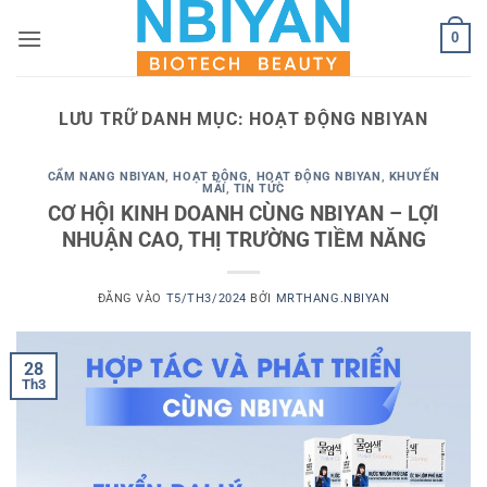
Bỏ
0
qua
nội
dung
LƯU TRỮ DANH MỤC:
HOẠT ĐỘNG NBIYAN
CẨM NANG NBIYAN
,
HOẠT ĐỘNG
,
HOẠT ĐỘNG NBIYAN
,
KHUYẾN
MÃI
,
TIN TỨC
CƠ HỘI KINH DOANH CÙNG NBIYAN – LỢI
NHUẬN CAO, THỊ TRƯỜNG TIỀM NĂNG
ĐĂNG VÀO
T5/TH3/2024
BỞI
MRTHANG.NBIYAN
28
Th3