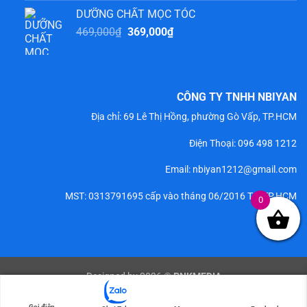
là:
tại
DƯỠNG CHẤT MỌC TÓC
469,000₫.
là:
Giá
Giá
469,000
₫
369,000
₫
369,000₫.
gốc
hiện
là:
tại
469,000₫.
là:
369,000₫.
CÔNG TY TNHH NBIYAN
Địa chỉ: 69 Lê Thị Hồng, phường Gò Vấp, TP.HCM
Điện Thoại:
096 498 1212
Email: nbiyan1212@gmail.com
MST: 0313791695 cấp vào tháng 06/2016 Tại TP.HCM
0
Designed by 2026 ©
PNKMEDIA
Copyright 2026 ©
NBIYAN
Gọi điện