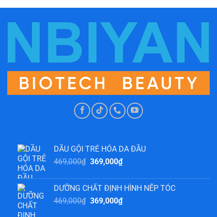
DẦU GỘI TRẺ HÓA DA ĐẦU
Giá
Giá
469,000
₫
369,000
₫
gốc
hiện
là:
tại
DƯỠNG CHẤT ĐỊNH HÌNH NẾP TÓC
469,000₫.
là:
Giá
Giá
469,000
₫
369,000
₫
369,000₫.
gốc
hiện