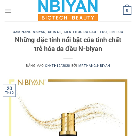
Bỏ
0
qua
nội
dung
CẨM NANG NBIYAN
,
CHIA SẺ
,
KIẾN THỨC DA ĐẦU - TÓC
,
TIN TỨC
Những đặc tính nổi bật của tinh chất
trẻ hóa da đầu N-biyan
ĐĂNG VÀO
CN/TH12/2020
BỞI
MRTHANG.NBIYAN
20
Th12