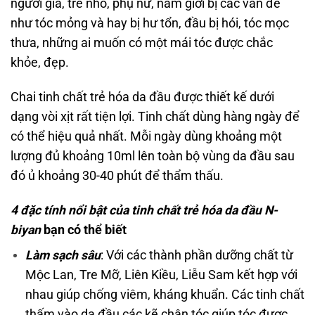
người già, trẻ nhỏ, phụ nữ, nam giới bị các vấn đề
như tóc mỏng và hay bị hư tổn, đầu bị hói, tóc mọc
thưa, những ai muốn có một mái tóc được chắc
khỏe, đẹp.
Chai tinh chất trẻ hóa da đầu được thiết kế dưới
dạng vòi xịt rất tiện lợi. Tinh chất dùng hàng ngày để
có thể hiệu quả nhất. Mỗi ngày dùng khoảng một
lượng đủ khoảng 10ml lên toàn bộ vùng da đầu sau
đó ủ khoảng 30-40 phút để thẩm thấu.
4 đặc tính nổi bật của tinh chất trẻ hóa da đầu N-
biyan
bạn có thể biết
Làm sạch sâu
: Với các thành phần dưỡng chất từ
Mộc Lan, Tre Mỡ, Liên Kiều, Liễu Sam kết hợp với
nhau giúp chống viêm, kháng khuẩn. Các tinh chất
thấm vào da đầu các kẽ chân tóc giúp tóc được