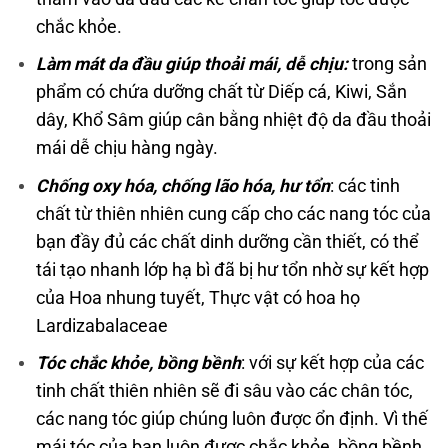
chắc khỏe.
Làm mát da đầu giúp thoải mái, dễ chịu:
trong sản
phẩm có chứa dưỡng chất từ Diếp cá, Kiwi, Sắn
dây, Khổ Sâm giúp cân bằng nhiệt độ da đầu thoải
mái dễ chịu hàng ngày.
Chống oxy hóa, chống lão hóa, hư tổn
: các tinh
chất từ thiên nhiên cung cấp cho các nang tóc của
bạn đầy đủ các chất dinh dưỡng cần thiết, có thể
tái tạo nhanh lớp hạ bì đã bị hư tổn nhờ sự kết hợp
của Hoa nhung tuyết, Thực vật có hoa họ
Lardizabalaceae
Tóc chắc khỏe, bồng bềnh
: với sự kết hợp của các
tinh chất thiên nhiên sẽ đi sâu vào các chân tóc,
các nang tóc giúp chúng luôn được ổn định. Vì thế
mái tóc của bạn luôn được chắc khỏe, bồng bềnh