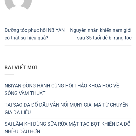
Dưỡng tóc phục hồi NBIYAN
Nguyên nhân khiến nam giới
có thật sự hiệu quả?
sau 35 tuổi dễ bị rụng tóc
BÀI VIẾT MỚI
NBIYAN ĐỒNG HÀNH CÙNG HỘI THẢO KHOA HỌC VỀ
SÔNG VÀM THUẬT
TẠI SAO DA ĐỔ DẦU VẪN NỔI MỤN? GIẢI MÃ TỪ CHUYÊN
GIA DA LIỄU
SAI LẦM KHI DÙNG SỮA RỬA MẶT TẠO BỌT KHIẾN DA ĐỔ
NHIỀU DẦU HƠN