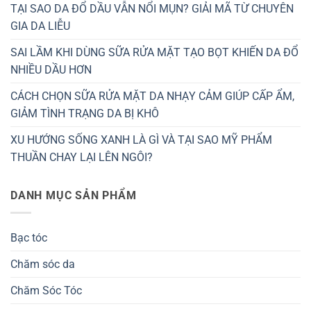
TẠI SAO DA ĐỔ DẦU VẪN NỔI MỤN? GIẢI MÃ TỪ CHUYÊN
GIA DA LIỄU
SAI LẦM KHI DÙNG SỮA RỬA MẶT TẠO BỌT KHIẾN DA ĐỔ
NHIỀU DẦU HƠN
CÁCH CHỌN SỮA RỬA MẶT DA NHẠY CẢM GIÚP CẤP ẨM,
GIẢM TÌNH TRẠNG DA BỊ KHÔ
XU HƯỚNG SỐNG XANH LÀ GÌ VÀ TẠI SAO MỸ PHẨM
THUẦN CHAY LẠI LÊN NGÔI?
DANH MỤC SẢN PHẨM
Bạc tóc
Chăm sóc da
Chăm Sóc Tóc