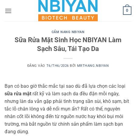
Bỏ
0
qua
nội
dung
CẨM NANG NBIYAN
Sữa Rửa Mặt Sinh Học NBIYAN Làm
Sạch Sâu, Tái Tạo Da
ĐĂNG VÀO
T6/TH6/2026
BỞI
MRTHANG.NBIYAN
Bạn có bao giờ thắc mắc tại sao dù đã lựa chọn các loại
sữa rửa mặt
rất kỹ và làm sạch da đều đặn mỗi ngày,
nhưng làn da vẫn gặp phải tình trạng sần sùi, khô sạm, bít
tắc lỗ chân lông và dễ nổi mụn ẩn? Rất có thể, nguyên
nhân cốt lõi không đến từ nguồn nước hay khói bụi môi
trường, mà bắt nguồn từ chính sản phẩm làm sạch bạn
đang dùng.