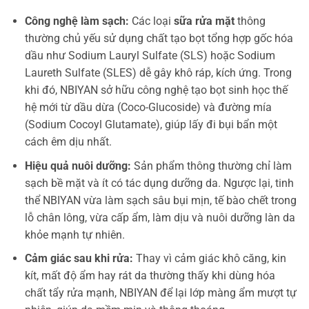
Công nghệ làm sạch:
Các loại
sữa rửa mặt
thông
thường chủ yếu sử dụng chất tạo bọt tổng hợp gốc hóa
dầu như Sodium Lauryl Sulfate (SLS) hoặc Sodium
Laureth Sulfate (SLES) dễ gây khô ráp, kích ứng. Trong
khi đó, NBIYAN sở hữu công nghệ tạo bọt sinh học thế
hệ mới từ dầu dừa (Coco-Glucoside) và đường mía
(Sodium Cocoyl Glutamate), giúp lấy đi bụi bẩn một
cách êm dịu nhất.
Hiệu quả nuôi dưỡng:
Sản phẩm thông thường chỉ làm
sạch bề mặt và ít có tác dụng dưỡng da. Ngược lại, tinh
thể NBIYAN vừa làm sạch sâu bụi mịn, tế bào chết trong
lỗ chân lông, vừa cấp ẩm, làm dịu và nuôi dưỡng làn da
khỏe mạnh tự nhiên.
Cảm giác sau khi rửa:
Thay vì cảm giác khô căng, kin
kít, mất độ ẩm hay rát da thường thấy khi dùng hóa
chất tẩy rửa mạnh, NBIYAN để lại lớp màng ẩm mượt tự