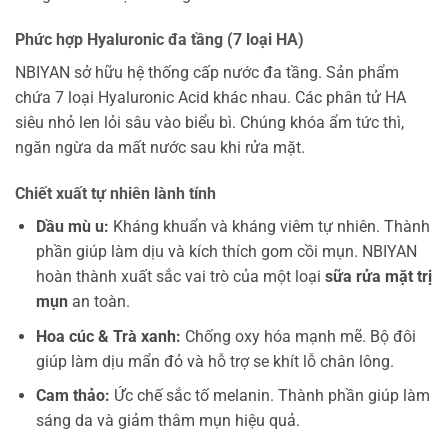
Phức hợp Hyaluronic đa tầng (7 loại HA)
NBIYAN sở hữu hệ thống cấp nước đa tầng. Sản phẩm
chứa 7 loại Hyaluronic Acid khác nhau. Các phân tử HA
siêu nhỏ len lỏi sâu vào biểu bì. Chúng khóa ẩm tức thì,
ngăn ngừa da mất nước sau khi rửa mặt.
Chiết xuất tự nhiên lành tính
Dầu mù u:
Kháng khuẩn và kháng viêm tự nhiên. Thành
phần giúp làm dịu và kích thích gom cồi mụn. NBIYAN
hoàn thành xuất sắc vai trò của một loại
sữa rửa mặt trị
mụn
an toàn.
Hoa cúc & Trà xanh:
Chống oxy hóa mạnh mẽ. Bộ đôi
giúp làm dịu mẩn đỏ và hỗ trợ se khít lỗ chân lông.
Cam thảo:
Ức chế sắc tố melanin. Thành phần giúp làm
sáng da và giảm thâm mụn hiệu quả.