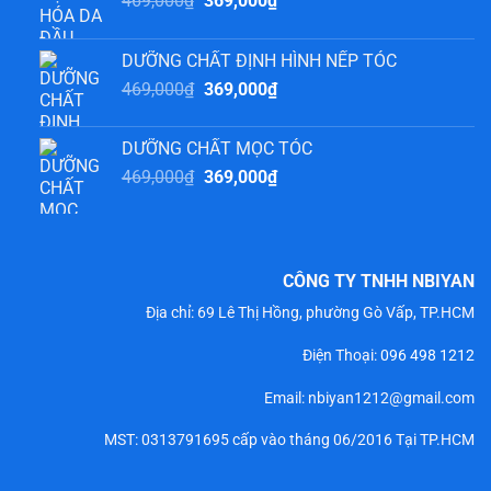
469,000
₫
369,000
₫
gốc
hiện
là:
tại
DƯỠNG CHẤT ĐỊNH HÌNH NẾP TÓC
469,000₫.
là:
Giá
Giá
469,000
₫
369,000
₫
369,000₫.
gốc
hiện
là:
tại
DƯỠNG CHẤT MỌC TÓC
469,000₫.
là:
Giá
Giá
469,000
₫
369,000
₫
369,000₫.
gốc
hiện
là:
tại
469,000₫.
là:
369,000₫.
CÔNG TY TNHH NBIYAN
Địa chỉ: 69 Lê Thị Hồng, phường Gò Vấp, TP.HCM
Điện Thoại:
096 498 1212
Email: nbiyan1212@gmail.com
MST: 0313791695 cấp vào tháng 06/2016 Tại TP.HCM