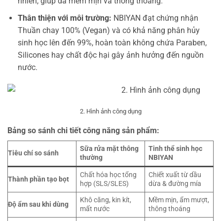
nhiên, giúp da mềm mịn và thông thoáng.
Thân thiện với môi trường:
NBIYAN đạt chứng nhận
Thuần chay 100% (Vegan) và có khả năng phân hủy
sinh học lên đến 99%, hoàn toàn không chứa Paraben,
Silicones hay chất độc hại gây ảnh hưởng đến nguồn
nước.
2. Hình ảnh công dụng
Bảng so sánh chi tiết công năng sản phẩm:
Sữa rửa mặt thông
Tinh thể sinh học
Tiêu chí so sánh
thường
NBIYAN
Chất hóa học tổng
Chiết xuất từ dầu
Thành phần tạo bọt
hợp (SLS/SLES)
dừa & đường mía
Khô căng, kin kít,
Mềm mịn, ẩm mượt,
Độ ẩm sau khi dùng
mất nước
thông thoáng