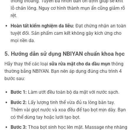
thông thoáng. Tuyến bã nhờn dần ổn định giúp se khít
lỗ chân lông. Nguy cơ hình thành mụn ẩn cũng giảm rõ
rệt.
Hoàn tất kiểm nghiệm da liễu:
Đạt chứng nhận an toàn
tuyệt đối. Sản phẩm cam kết không gây kích ứng cho
mọi nền da.
5. Hướng dẫn sử dụng NBIYAN chuẩn khoa học
Hãy thay thế các loại
sữa rửa mặt cho da dầu mụn
thông
thường bằng NBIYAN. Bạn nên áp dụng đúng chu trình 4
bước sau:
Bước 1:
Làm ướt đều toàn bộ da mặt với nước sạch.
Bước 2:
Lấy lượng tinh thể vừa đủ ra lòng bàn tay.
Thêm vài giọt nước và xoa đều để tạo bọt mịn dày. Bạn
có thể dùng tay hoặc lưới tạo bọt.
Bước 3:
Thoa bọt sinh học lên mặt. Massage nhẹ nhàng