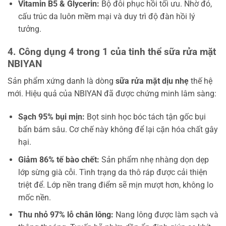
Vitamin B5 & Glycerin:
Bộ đôi phục hồi tối ưu. Nhờ đó,
cấu trúc da luôn mềm mại và duy trì độ đàn hồi lý
tưởng.
4. Công dụng 4 trong 1 của tinh thể sữa rửa mặt
NBIYAN
Sản phẩm xứng danh là dòng
sữa rửa mặt dịu nhẹ
thế hệ
mới. Hiệu quả của NBIYAN đã được chứng minh lâm sàng:
Sạch 95% bụi mịn:
Bọt sinh học bóc tách tận gốc bụi
bẩn bám sâu. Cơ chế này không để lại cặn hóa chất gây
hại.
Giảm 86% tế bào chết:
Sản phẩm nhẹ nhàng dọn dẹp
lớp sừng già cỗi. Tình trạng da thô ráp được cải thiện
triệt để. Lớp nền trang điểm sẽ mịn mượt hơn, không lo
mốc nền.
Thu nhỏ 97% lỗ chân lông:
Nang lông được làm sạch và