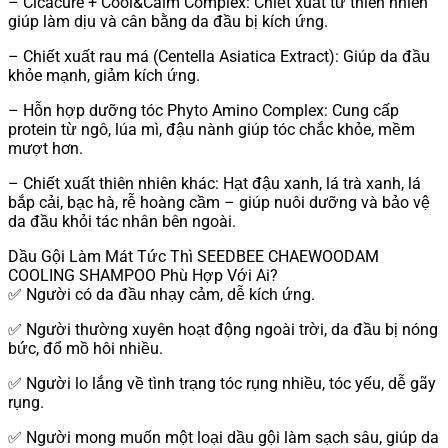
– Cicacure + Cool&Calm Complex: Chiết xuất từ thiên nhiên
giúp làm dịu và cân bằng da đầu bị kích ứng.
– Chiết xuất rau má (Centella Asiatica Extract): Giúp da đầu
khỏe mạnh, giảm kích ứng.
– Hỗn hợp dưỡng tóc Phyto Amino Complex: Cung cấp
protein từ ngô, lúa mì, đậu nành giúp tóc chắc khỏe, mềm
mượt hơn.
– Chiết xuất thiên nhiên khác: Hạt đậu xanh, lá trà xanh, lá
bắp cải, bạc hà, rễ hoàng cầm – giúp nuôi dưỡng và bảo vệ
da đầu khỏi tác nhân bên ngoài.
Dầu Gội Làm Mát Tức Thì SEEDBEE CHAEWOODAM
COOLING SHAMPOO Phù Hợp Với Ai?
✅ Người có da đầu nhạy cảm, dễ kích ứng.
✅ Người thường xuyên hoạt động ngoài trời, da đầu bị nóng
bức, đổ mồ hôi nhiều.
✅ Người lo lắng về tình trạng tóc rụng nhiều, tóc yếu, dễ gãy
rụng.
✅ Người mong muốn một loại dầu gội làm sạch sâu, giúp da