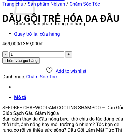
Trang chủ
/
Sản phẩm Nbiyan
/
Chăm Sóc Tóc
DẦU GỘI TRẺ HÓA DA ĐẦU
Chưa có sản phẩm trong giỏ hàng.
Quay trở lại cửa hàng
Giá
Giá
469,000
₫
369,000
₫
gốc
hiện
DẦU
là:
tại
GỘI
469,000₫.
là:
Thêm vào giỏ hàng
TRẺ
369,000₫.
HÓA
Add to wishlist
DA
Danh mục:
Chăm Sóc Tóc
ĐẦU
số
lượng
Mô tả
SEEDBEE CHAEWOODAM COOLING SHAMPOO – Dầu Gội
Giúp Sạch Gàu Giảm Ngứa
Bạn cảm thấy da đầu nóng bức, khó chịu do tác động của
thời tiết, ánh nắng hay môi trường ô nhiễm? Tóc bạn dễ
rụng, xơ rối và thiếu sức sống? Dầu Gội Làm Mát Tức Thì