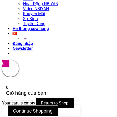
Hoạt Động NBIYAN
Video NBIYAN
Khuyến Mãi
Sự Kiện
Tuyển Dụng
Hệ thống cửa hàng
Đăng nhập
Newsletter
0
0
Giỏ hàng của bạn
Your cart is empty
Return to Shop
Continue Shopping