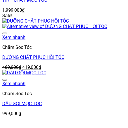
TINH CHẤT MỌC TÓC
1,999,000
₫
Sale!
Add to wishlist
Xem nhanh
Chăm Sóc Tóc
DƯỠNG CHẤT PHỤC HỒI TÓC
Giá
Giá
469,000
₫
419,000
₫
gốc
hiện
là:
tại
Add to wishlist
469,000₫.
là:
Xem nhanh
419,000₫.
Chăm Sóc Tóc
DẦU GỘI MỌC TÓC
999,000
₫