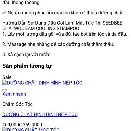
đầu thông thoáng.
✅ Người muốn phục hồi mái tóc khô xơ, thiếu dưỡng chất.
Hướng Dẫn Sử Dụng Dầu Gội Làm Mát Tức Thì SEEDBEE
CHAEWOODAM COOLING SHAMPOO
1. Lấy một lượng dầu gội vừa đủ, tạo bọt trên tóc và da đầu.
2. Massage nhẹ nhàng để các dưỡng chất thẩm thấu.
3. Xả sạch lại với nước.
Sản phẩm tương tự
Sale!
Add to wishlist
Xem nhanh
Chăm Sóc Tóc
DƯỠNG CHẤT ĐỊNH HÌNH NẾP TÓC
Giá
Giá
469,000
₫
369,000
₫
gốc
hiện