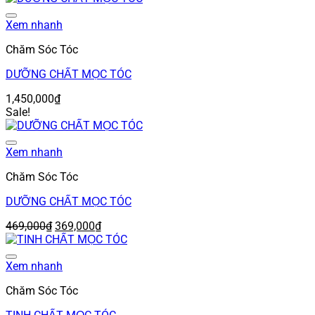
là:
tại
Add to wishlist
469,000₫.
là:
Xem nhanh
369,000₫.
Chăm Sóc Tóc
DƯỠNG CHẤT MỌC TÓC
1,450,000
₫
Sale!
Add to wishlist
Xem nhanh
Chăm Sóc Tóc
DƯỠNG CHẤT MỌC TÓC
Giá
Giá
469,000
₫
369,000
₫
gốc
hiện
là:
tại
Add to wishlist
469,000₫.
là:
Xem nhanh
369,000₫.
Chăm Sóc Tóc