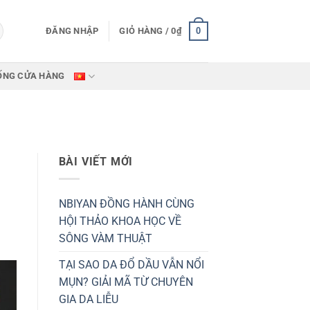
0
ĐĂNG NHẬP
GIỎ HÀNG /
0
₫
ỐNG CỬA HÀNG
BÀI VIẾT MỚI
NBIYAN ĐỒNG HÀNH CÙNG
HỘI THẢO KHOA HỌC VỀ
SÔNG VÀM THUẬT
TẠI SAO DA ĐỔ DẦU VẪN NỔI
MỤN? GIẢI MÃ TỪ CHUYÊN
GIA DA LIỄU