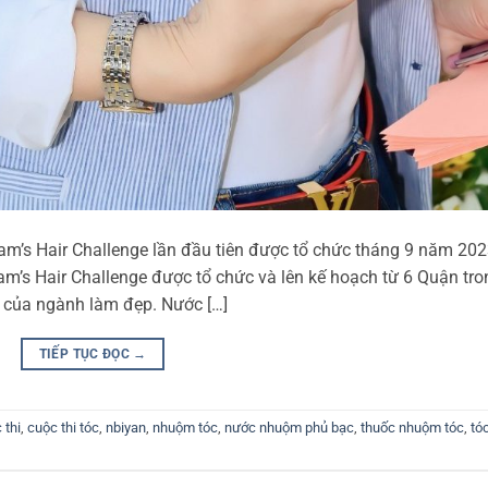
m’s Hair Challenge lần đầu tiên được tổ chức tháng 9 năm 20
am’s Hair Challenge được tổ chức và lên kế hoạch từ 6 Quận tro
 của ngành làm đẹp. Nước […]
TIẾP TỤC ĐỌC
→
 thi
,
cuộc thi tóc
,
nbiyan
,
nhuộm tóc
,
nước nhuộm phủ bạc
,
thuốc nhuộm tóc
,
tó