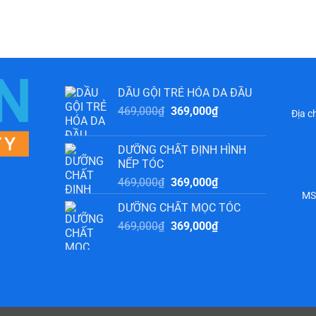
DẦU GỘI TRẺ HÓA DA ĐẦU
Giá
Giá
469,000
₫
369,000
₫
Địa c
gốc
hiện
là:
tại
DƯỠNG CHẤT ĐỊNH HÌNH
469,000₫.
là:
NẾP TÓC
369,000₫.
Giá
Giá
469,000
₫
369,000
₫
MS
gốc
hiện
DƯỠNG CHẤT MỌC TÓC
là:
tại
Giá
Giá
469,000
₫
469,000₫.
369,000
₫
là:
gốc
hiện
369,000₫.
là:
tại
469,000₫.
là:
369,000₫.