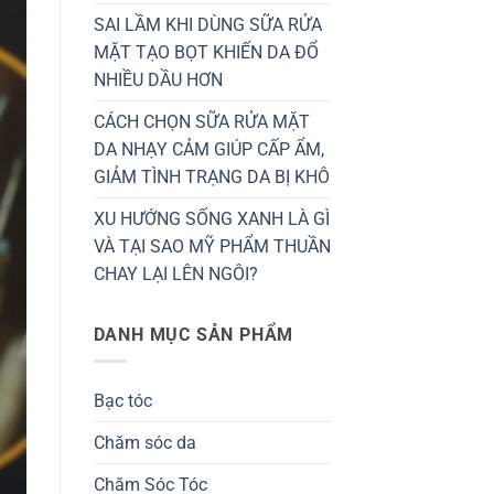
SAI LẦM KHI DÙNG SỮA RỬA
MẶT TẠO BỌT KHIẾN DA ĐỔ
NHIỀU DẦU HƠN
CÁCH CHỌN SỮA RỬA MẶT
DA NHẠY CẢM GIÚP CẤP ẨM,
GIẢM TÌNH TRẠNG DA BỊ KHÔ
XU HƯỚNG SỐNG XANH LÀ GÌ
VÀ TẠI SAO MỸ PHẨM THUẦN
CHAY LẠI LÊN NGÔI?
DANH MỤC SẢN PHẨM
Bạc tóc
Chăm sóc da
Chăm Sóc Tóc