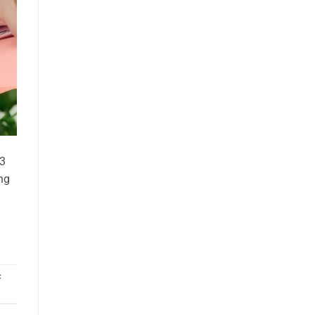
23
ng
c