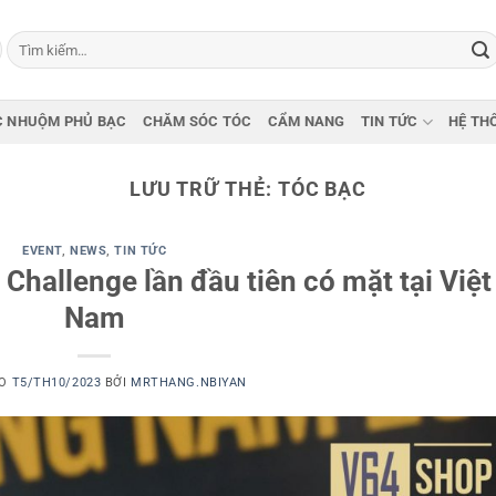
Tìm
kiếm:
 NHUỘM PHỦ BẠC
CHĂM SÓC TÓC
CẨM NANG
TIN TỨC
HỆ TH
LƯU TRỮ THẺ:
TÓC BẠC
EVENT
,
NEWS
,
TIN TỨC
 Challenge lần đầu tiên có mặt tại Việt
Nam
ÀO
T5/TH10/2023
BỞI
MRTHANG.NBIYAN