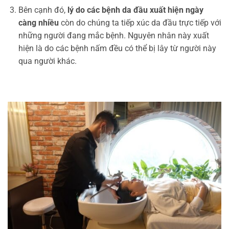
Bên cạnh đó,
lý do các bệnh da đầu xuất hiện ngày
càng nhiều
còn do chúng ta tiếp xúc da đầu trực tiếp với
những người đang mắc bệnh. Nguyên nhân này xuất
hiện là do các bệnh nấm đều có thể bị lây từ người này
qua người khác.