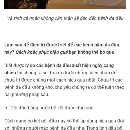
Vệ sinh cá nhân không cẩn thận sẽ dẫn đến bệnh da đầu
Làm sao để điều trị được triệt để các bệnh nấm da đầu
này?
Cách khắc phục hiệu quả
bạn không thể bỏ qua
Biết được
lý do các bệnh da đầu xuất hiện ngày càng
nhiều
thì chúng ta sẽ đưa ra được những biện pháp để
chữa trị được chúng một cách hiệu quả nhất. Chữa trị các
bệnh da đầu không khó, chủ yếu chúng ta có thể tuân theo
hai phương pháp sau.
Gội đầu bằng nước bồ kết được đun sôi:
Cách dùng bồ kết gội đầu này có thể áp dụng hiệu quả đối
với những người mắc bệnh da đầu nhẹ. Trong tinh dầu bồ