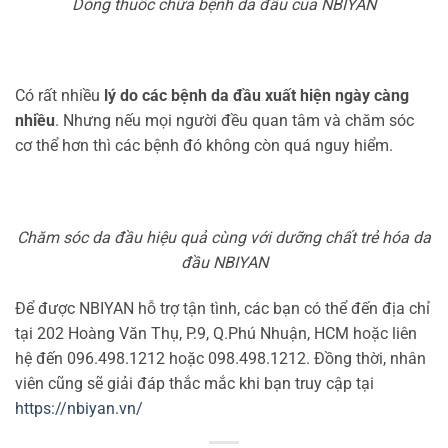
Dòng thuốc chữa bệnh da đầu của NBIYAN
Có rất nhiều
lý do các bệnh da đầu xuất hiện ngày càng
nhiều
. Nhưng nếu mọi người đều quan tâm và chăm sóc
cơ thể hơn thì các bệnh đó không còn quá nguy hiểm.
Chăm sóc da đầu hiệu quả cùng với dưỡng chất trẻ hóa da
đầu NBIYAN
Để được NBIYAN hỗ trợ tận tình, các bạn có thể đến địa chỉ
tại 202 Hoàng Văn Thụ, P.9, Q.Phú Nhuận, HCM hoặc liên
hệ đến 096.498.1212 hoặc 098.498.1212. Đồng thời, nhân
viên cũng sẽ giải đáp thắc mắc khi bạn truy cập tại
https://nbiyan.vn/