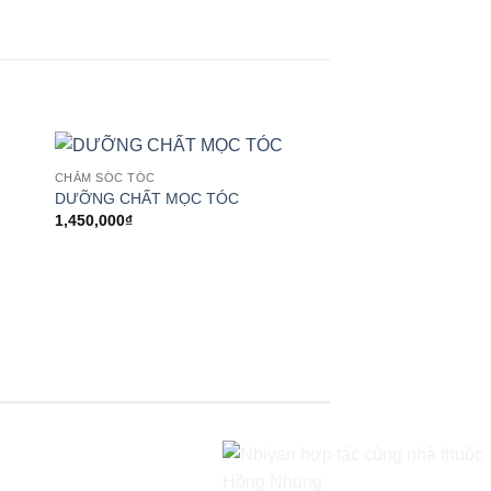
Sale!
CHĂM SÓC TÓC
 to
Add to
DƯỠNG CHẤT MỌC TÓC
ist
wishlist
1,450,000
₫
CHĂM SÓC TÓC
DƯỠNG CHẤT PHỤ
Giá
469,000
₫
419,000
₫
gốc
h
là:
t
469,000₫.
l