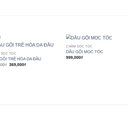
!
CHĂM SÓC TÓC
Add
DẦU GỘI MỌC TÓC
 SÓC TÓC
wishl
999,000
₫
Add to
GỘI TRẺ HÓA DA ĐẦU
wishlist
Giá
Giá
000
₫
369,000
₫
gốc
hiện
là:
tại
469,000₫.
là:
369,000₫.