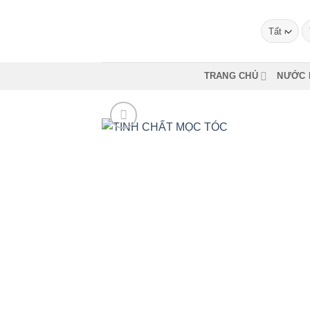
Bỏ
qua
T
ki
nội
dung
TRANG CHỦ
NƯỚC 