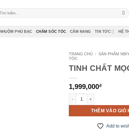
ìm
ếm:
NHUỘM PHỦ BẠC
CHĂM SÓC TÓC
CẨM NANG
TIN TỨC
HỆ T
TRANG CHỦ
/
SẢN PHẨM NBI
TÓC
TINH CHẤT MỌ
Add to
wishlist
1,999,000
₫
TINH CHẤT MỌC TÓC số lượn
THÊM VÀO GIỎ
Add to wish