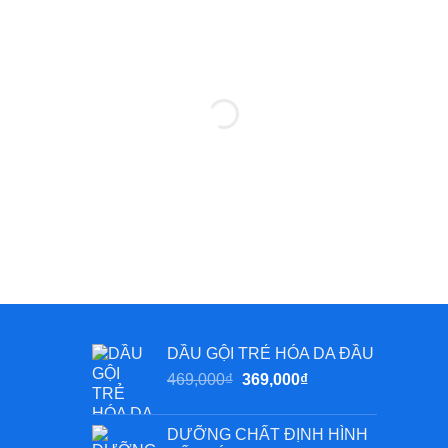
DẦU GỘI TRẺ HÓA DA ĐẦU
Giá
Giá
469,000
₫
369,000
₫
gốc
hiện
là:
tại
DƯỠNG CHẤT ĐỊNH HÌNH
469,000₫.
là: