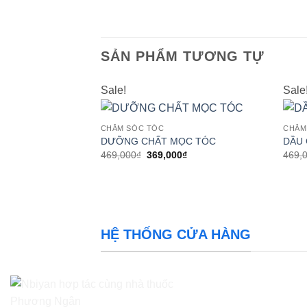
SẢN PHẨM TƯƠNG TỰ
Sale!
Sale
CHĂM SÓC TÓC
CHĂM
Add to
DƯỠNG CHẤT MỌC TÓC
DẦU 
wishlist
Giá
Giá
469,000
₫
369,000
₫
469,
gốc
hiện
là:
tại
469,000₫.
là:
369,000₫.
HỆ THỐNG CỬA HÀNG