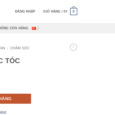
0
ĐĂNG NHẬP
GIỎ HÀNG /
0
₫
HỐNG CỬA HÀNG
YAN
/
CHĂM SÓC
C TÓC
g
 HÀNG
list