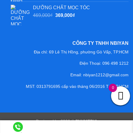
là:
tại
DƯỠNG CHẤT MỌC TÓC
469,000₫.
là:
Giá
Giá
469,000
₫
369,000
₫
369,000₫.
gốc
hiện
là:
tại
469,000₫.
là:
369,000₫.
CÔNG TY TNHH NBIYAN
Địa chỉ: 69 Lê Thị Hồng, phường Gò Vấp, TP.HCM
Điện Thoại:
096 498 1212
Email: nbiyan1212@gmail.com
MST: 0313791695 cấp vào tháng 06/2016 Tại TP.HCM
0
Designed by 2026 ©
PNKMEDIA
Copyright 2026 ©
NBIYAN