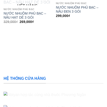
wishlist
NƯỚC NHUỘM PHỦ BẠC
HẾT HÀNG
Add to
NƯỚC NHUỘM PHỦ BẠC –
wishlist
NƯỚC NHUỘM PHỦ BẠC
NÂU ĐEN 3 GÓI
NƯỚC NHUỘM PHỦ BẠC –
299,000
₫
NÂU HẠT DẺ 3 GÓI
Giá
Giá
329,000
₫
269,000
₫
gốc
hiện
là:
tại
329,000₫.
là:
269,000₫.
HỆ THỐNG CỬA HÀNG