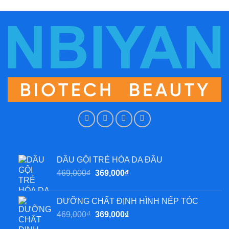
DẦU GỘI TRẺ HÓA DA ĐẦU
Giá
Giá
469,000
₫
369,000
₫
gốc
hiện
là:
tại
DƯỠNG CHẤT ĐỊNH HÌNH NẾP TÓC
469,000₫.
là:
Giá
Giá
469,000
₫
369,000
₫
369,000₫.
gốc
hiện