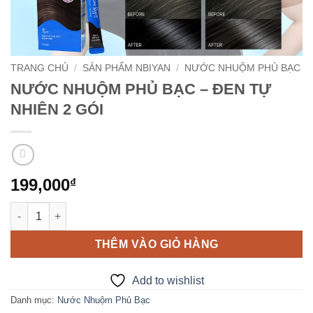
TRANG CHỦ
/
SẢN PHẨM NBIYAN
/
NƯỚC NHUỘM PHỦ BẠC
NƯỚC NHUỘM PHỦ BẠC – ĐEN TỰ
NHIÊN 2 GÓI
199,000
₫
NƯỚC NHUỘM PHỦ BẠC - ĐEN TỰ NHIÊN 2 GÓI số lượng
THÊM VÀO GIỎ HÀNG
Add to wishlist
Danh mục:
Nước Nhuộm Phủ Bạc