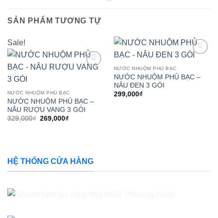
SẢN PHẨM TƯƠNG TỰ
Sale!
Add to
wishlist
NƯỚC NHUỘM PHỦ BẠC
Add to
NƯỚC NHUỘM PHỦ BẠC –
wishlist
NÂU ĐEN 3 GÓI
NƯỚC NHUỘM PHỦ BẠC
299,000
₫
NƯỚC NHUỘM PHỦ BẠC –
NÂU RƯỢU VANG 3 GÓI
Giá
Giá
329,000
₫
269,000
₫
gốc
hiện
là:
tại
329,000₫.
là:
269,000₫.
HỆ THỐNG CỬA HÀNG