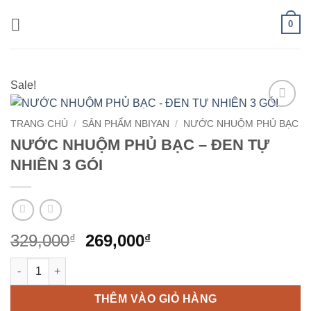
Bỏ
0
qua
nội
dung
Sale!
Add to
TRANG CHỦ
/
SẢN PHẨM NBIYAN
/
NƯỚC NHUỘM PHỦ BẠC
wishlist
NƯỚC NHUỘM PHỦ BẠC – ĐEN TỰ
NHIÊN 3 GÓI
Giá
Giá
329,000
269,000
₫
₫
gốc
hiện
NƯỚC NHUỘM PHỦ BẠC - ĐEN TỰ NHIÊN 3 GÓI số lượng
là:
tại
329,000₫.
là:
THÊM VÀO GIỎ HÀNG
269,000₫.