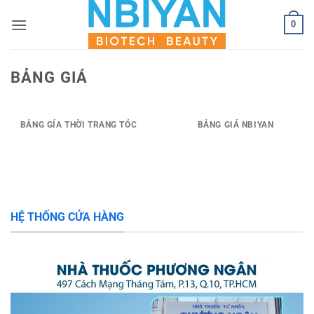
Bỏ
0
qua
nội
dung
BẢNG GIÁ
BẢNG GÍA THỜI TRANG TÓC
BẢNG GIÁ NBIYAN
HỆ THỐNG CỬA HÀNG