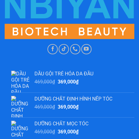
DẦU GỘI TRẺ HÓA DA ĐẦU
Giá
Giá
469,000
₫
369,000
₫
gốc
hiện
là:
tại
DƯỠNG CHẤT ĐỊNH HÌNH NẾP TÓC
469,000₫.
là:
Giá
Giá
469,000
₫
369,000
₫
369,000₫.
gốc
hiện
là:
tại
DƯỠNG CHẤT MỌC TÓC
469,000₫.
là:
Giá
Giá
469,000
₫
369,000
₫
369,000₫.
gốc
hiện