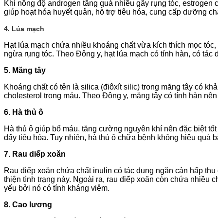
Khi nồng độ androgen tăng quá nhiều gây rụng tóc, estrogen c
giúp hoạt hóa huyết quản, hỗ trợ tiêu hóa, cung cấp dưỡng chấ
4. Lúa mạch
Hạt lúa mạch chứa nhiều khoáng chất vừa kích thích mọc tóc, 
ngừa rụng tóc. Theo Đông y, hạt lúa mạch có tính hàn, có tác 
5. Măng tây
Khoáng chất có tên là silica (điôxít silic) trong măng tây có 
cholesterol trong máu. Theo Đông y, măng tây có tính hàn nên 
6. Hà thủ ô
Hà thủ ô giúp bổ máu, tăng cường nguyên khí nên đặc biệt tốt
đẩy tiêu hóa. Tuy nhiên, hà thủ ô chữa bệnh không hiệu quả
7. Rau diếp xoăn
Rau diếp xoăn chứa chất inulin có tác dụng ngăn cản hấp thụ
thiện tình trạng này. Ngoài ra, rau diếp xoăn còn chứa nhiều c
yếu bởi nó có tính kháng viêm.
8. Cao lương