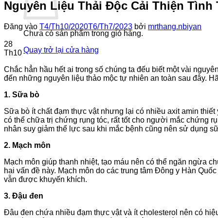
Nguyên Liệu Thải Độc Cải Thiện Tình
Đăng vào
T4/Th10/2020
T6/Th7/2023
bởi
mrthang.nbiyan
Chưa có sản phẩm trong giỏ hàng.
28
Quay trở lại cửa hàng
Th10
Chắc hẳn hầu hết ai trong số chúng ta đếu biết một vài nguyên
đến những nguyên liệu thảo mộc tự nhiên an toàn sau đây. Hã
1. Sữa bò
Sữa bò ít chất đạm thực vật nhưng lại có nhiều axit amin thiết
có thể chữa trị chứng rụng tóc, rất tốt cho người mắc chứng 
nhân suy giảm thể lực sau khi mắc bệnh cũng nên sử dụng sữ
2. Mạch môn
Mạch môn giúp thanh nhiệt, tạo máu nên có thể ngăn ngừa chứn
hai vấn đề này. Mạch môn do các trung tâm Đông y Hàn Quốc cu
vẫn được khuyến khích.
3. Đậu đen
Đâu đen chứa nhiều đạm thực vật và ít cholesterol nên có hiệu 