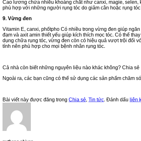
Cao lương chứa nhiều khoáng chất như canxi, magie, selen, kẽ
phù hợp với những người rụng tóc do giảm cân hoặc rụng tóc
9. Vừng đen
Vitamin E, canxi, phốtpho Có nhiều trong vừng đen giúp ngă
đạm và axit amin thiết yếu giúp kích thích mọc tóc. Có thể th
dụng chữa rụng tóc, vừng đen còn có hiệu quả vượt trội đối v
tính nên phù hợp cho mọi bệnh nhân rụng tóc.
Cả nhà còn biết những nguyên liệu nào khác không? Chia sẻ 
Ngoài ra, các bạn cũng có thể sử dụng các sản phẩm chăm s
Bài viết này được đăng trong
Chia sẻ
,
Tin tức
. Đánh dấu
liên 