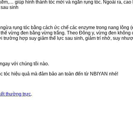
m,… giúp hình thành tóc mới và ngăn rụng tóc. Ngoài ra, cao lư
 sau sinh
n ngừa rụng tóc bằng cách ức chế các enzyme trong nang lông 
ay thế vừng đen bằng vừng trắng. Theo Đông y, vừng đen không c
ới trường hợp suy giảm thể lực sau sinh, giảm trí nhớ, suy nh
ngay với chúng tôi nào.
óc tóc hiệu quả mà đảm bảo an toàn đến từ NBIYAN nhé!
kết thường trực
.