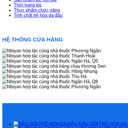
Thời trang tóc
Thực phẩm chức năng
Tinh chất trẻ hóa da đầu
HỆ THỐNG CỬA HÀNG
DẦU GỘI TRẺ HÓA DA