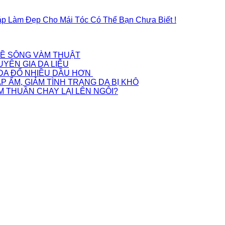
p Làm Đẹp Cho Mái Tóc Có Thể Bạn Chưa Biết !
VỀ SÔNG VÀM THUẬT
UYÊN GIA DA LIỄU
 DA ĐỔ NHIỀU DẦU HƠN
 ẨM, GIẢM TÌNH TRẠNG DA BỊ KHÔ
M THUẦN CHAY LẠI LÊN NGÔI?