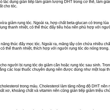
ó tác dụng gián tiếp làm giảm lượng DHT trong cơ thể, làm giả
t cho tóc.
vừa giảm rụng tóc. Ngoài ra, hợp chất beta-glucan có trong lúa
dụng thanh nhiệt, có thể thúc đẩy tiêu hóa nên phù hợp với ngườ
khả năng thúc đẩy mọc tóc. Ngoài ra, măng tây còn chứa nhiều ch
có thể thanh nhiệt, thích hợp với người rụng tóc do nóng trong.
 cho người bị rụng tóc do giảm cân hoặc rụng tóc sau sinh. Tro
 bằng các loại thuốc chuyên dụng nên được dùng như một loại 
 cholesterol trong máu. Cholesterol làm tăng nồng độ DHT nên 
hất xơ, khoáng chất và vitamin nên cũng gián tiếp giảm triệu ch