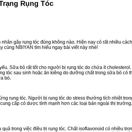
 Trạng Rụng Tóc
 nhân gây rụng tóc đúng không nào. Hiện nay có rất nhiều cách 
y cùng NBIYAN tìm hiểu ngay bài viết này nhé!
 yếu. Sữa bò rất tốt cho người bị rụng tóc do chứa ít cholester
rụng tóc sau sinh hoặc ăn kiêng do dưỡng chất trong sữa bò có 
a bò.
g rụng tóc. Người bị rụng tóc do stress thường tích nhiệt tron
ng cấp có dược tính mạnh hơn các loại bán ngoài thị trường. T
quả trong việc điều trị rụng tóc. Chất isoflavonoid có nhiều tr