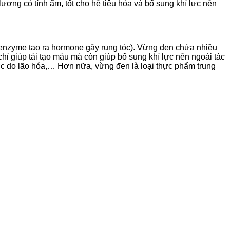
ơng có tính ẩm, tốt cho hệ tiêu hóa và bổ sung khí lực nên
(enzyme tạo ra hormone gây rụng tóc). Vừng đen chứa nhiều
hỉ giúp tái tạo máu mà còn giúp bổ sung khí lực nên ngoài tác
ược do lão hóa,… Hơn nữa, vừng đen là loại thực phẩm trung