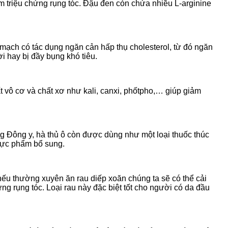
m triệu chứng rụng tóc. Đậu đen còn chứa nhiều L-arginine
 mạch có tác dụng ngăn cản hấp thụ cholesterol, từ đó ngăn
i hay bị đầy bụng khó tiêu.
ất vô cơ và chất xơ như kali, canxi, phốtpho,… giúp giảm
ng Đông y, hà thủ ô còn được dùng như một loại thuốc thúc
thực phẩm bổ sung.
nếu thường xuyên ăn rau diếp xoăn chúng ta sẽ có thể cải
ứng rụng tóc. Loại rau này đặc biệt tốt cho người có da đầu