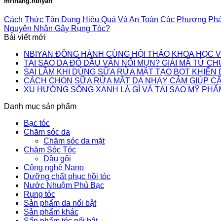
mrthang.nbiyan
Cách Thức Tận Dụng Hiệu Quả Và An Toàn Các Phương Phá
Nguyên Nhân Gây Rụng Tóc?
Bài viết mới
NBIYAN ĐỒNG HÀNH CÙNG HỘI THẢO KHOA HỌC 
TẠI SAO DA ĐỔ DẦU VẪN NỔI MỤN? GIẢI MÃ TỪ CH
SAI LẦM KHI DÙNG SỮA RỬA MẶT TẠO BỌT KHIẾN
CÁCH CHỌN SỮA RỬA MẶT DA NHẠY CẢM GIÚP CẤP
XU HƯỚNG SỐNG XANH LÀ GÌ VÀ TẠI SAO MỸ PHẨ
Danh mục sản phẩm
Bạc tóc
Chăm sóc da
Chăm sóc da mặt
Chăm Sóc Tóc
Dầu gội
Công nghệ Nano
Dưỡng chất phục hồi tóc
Nước Nhuộm Phủ Bạc
Rụng tóc
Sản phẩm da nổi bật
Sản phẩm khác
Sẩn phẩm tóc nổi bật