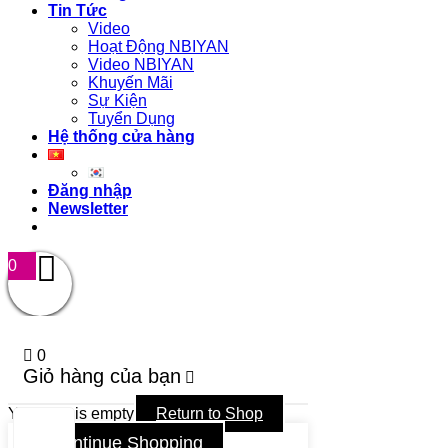
Tin Tức
Video
Hoạt Động NBIYAN
Video NBIYAN
Khuyến Mãi
Sự Kiện
Tuyển Dụng
Hệ thống cửa hàng
Đăng nhập
Newsletter
0
0
Giỏ hàng của bạn
Your cart is empty
Return to Shop
Continue Shopping