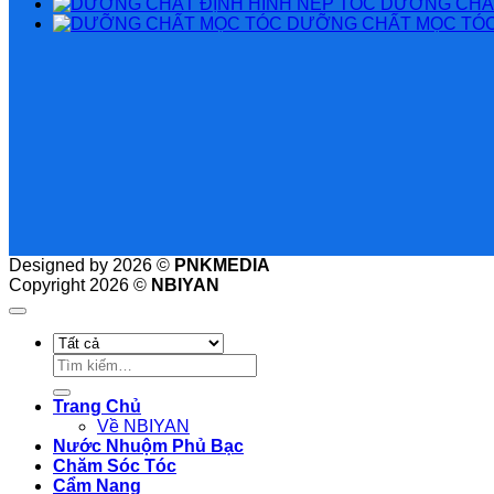
DƯỠNG CHẤT
DƯỠNG CHẤT MỌC TÓ
Designed by 2026 ©
PNKMEDIA
Copyright 2026 ©
NBIYAN
Tìm
kiếm:
Trang Chủ
Về NBIYAN
Nước Nhuộm Phủ Bạc
Chăm Sóc Tóc
Cẩm Nang