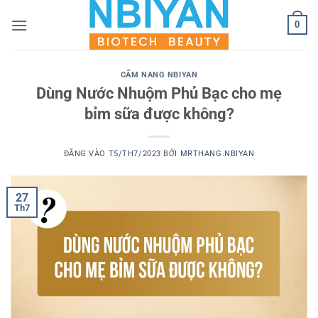
Bỏ
0
qua
nội
dung
CẨM NANG NBIYAN
Dùng Nước Nhuộm Phủ Bạc cho mẹ
bỉm sữa được không?
ĐĂNG VÀO
T5/TH7/2023
BỞI
MRTHANG.NBIYAN
27
Th7