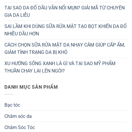
TẠI SAO DA ĐỔ DẦU VẪN NỔI MỤN? GIẢI MÃ TỪ CHUYÊN
GIA DA LIỄU
SAI LẦM KHI DÙNG SỮA RỬA MẶT TẠO BỌT KHIẾN DA ĐỔ
NHIỀU DẦU HƠN
CÁCH CHỌN SỮA RỬA MẶT DA NHẠY CẢM GIÚP CẤP ẨM,
GIẢM TÌNH TRẠNG DA BỊ KHÔ
XU HƯỚNG SỐNG XANH LÀ GÌ VÀ TẠI SAO MỸ PHẨM
THUẦN CHAY LẠI LÊN NGÔI?
DANH MỤC SẢN PHẨM
Bạc tóc
Chăm sóc da
Chăm Sóc Tóc