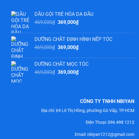
DẦU GỘI TRẺ HÓA DA ĐẦU
Giá
Giá
469,000
₫
369,000
₫
gốc
hiện
là:
tại
DƯỠNG CHẤT ĐỊNH HÌNH NẾP TÓC
469,000₫.
là:
Giá
Giá
469,000
₫
369,000
₫
369,000₫.
gốc
hiện
là:
tại
DƯỠNG CHẤT MỌC TÓC
469,000₫.
là:
Giá
Giá
469,000
₫
369,000
₫
369,000₫.
gốc
hiện
là:
tại
469,000₫.
là:
369,000₫.
CÔNG TY TNHH NBIYAN
Địa chỉ: 69 Lê Thị Hồng, phường Gò Vấp, TP.HCM
Điện Thoại:
096 498 1212
Email: nbiyan1212@gmail.com